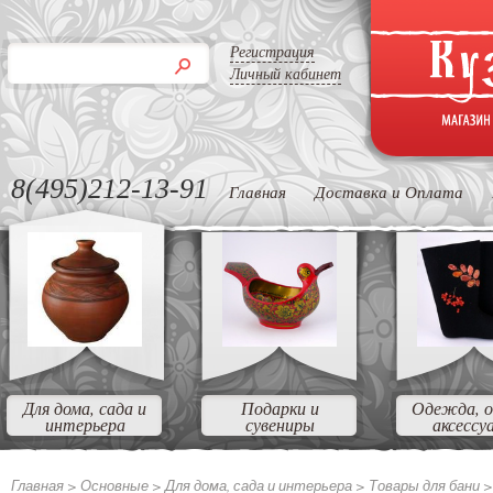
Регистрация
Личный кабинет
8(495)212-13-91
Главная
Доставка и Оплата
Для дома, сада и
Подарки и
Одежда, о
интерьера
сувениры
аксессу
Главная >
Основные
>
Для дома, сада и интерьера
>
Товары для бани