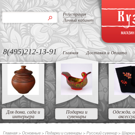
Регистрация
Личный кабинет
8(495)212-13-91
Главная
Доставка и Оплата
Для дома, сада и
Подарки и
Одежда, о
интерьера
сувениры
аксессу
Главная >
Основные
>
Подарки и сувениры
>
Русский сувенир
>
Шаркун