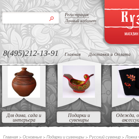
Регистрация
Личный кабинет
8(495)212-13-91
Главная
Доставка и Оплата
Для дома, сада и
Подарки и
Одежда, о
интерьера
сувениры
аксессу
Главная >
Основные
>
Подарки и сувениры
>
Русский сувенир
>
Ложка 