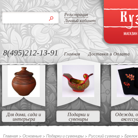
Регистрация
Личный кабинет
8(495)212-13-91
Главная
Доставка и Оплата
Для дома, сада и
Подарки и
Одежда, о
интерьера
сувениры
аксессу
Главная >
Основные
>
Подарки и сувениры
>
Русский сувенир
>
Брелок