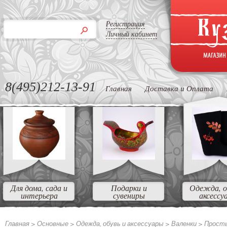
Регистрация
Личный кабинет
8(495)212-13-91
Главная
Доставка и Оплата
Для дома, сада и
Подарки и
Одежда, о
интерьера
сувениры
аксессу
Главная >
Основные
>
Одежда, обувь и аксессуары
>
Валенки
>
Прост