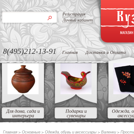
Регистрация
Личный кабинет
8(495)212-13-91
Главная
Доставка и Оплата
Для дома, сада и
Подарки и
Одежда, о
интерьера
сувениры
аксессу
Главная >
Основные
>
Одежда, обувь и аксессуары
>
Валенки
>
Прост