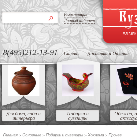
Регистрация
Личный кабинет
8(495)212-13-91
Главная
Доставка и Оплата
Для дома, сада и
Подарки и
Одежда, о
интерьера
сувениры
аксессу
Главная >
Основные >
Подарки и сувениры >
Хохлома >
Прочее