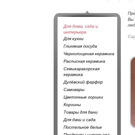
Пр
Вы 
люб
Для дома, сада и
интерьера
Со
Для кухни
Глиняная посуда
Чернолощеная керамика
Расписная керамика
Семикаракорская
керамика
Дулёвский фарфор
Самовары
Цветочные горшки
Корзины
Товары для бани
Для дачи и сада
Постельное белье
Предметы интерьера