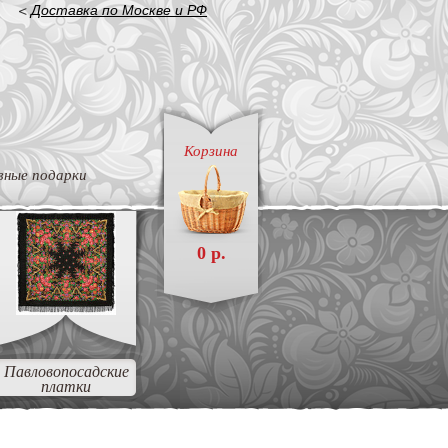
<
Доставка по Москве и РФ
Корзина
вные подарки
0 р.
Павловопосадские
платки