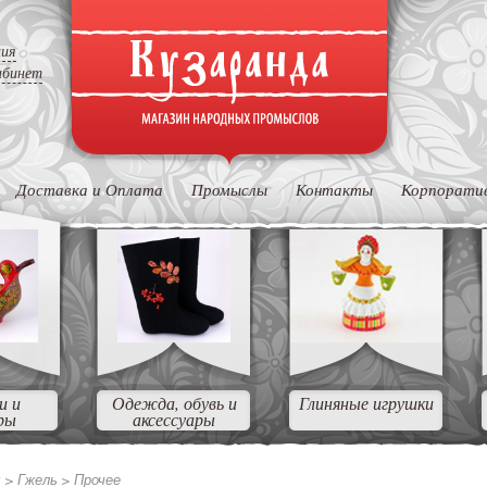
ция
абинет
Доставка и Оплата
Промыслы
Контакты
Корпорати
и и
Одежда, обувь и
Глиняные игрушки
ры
аксессуары
ы >
Гжель >
Прочее