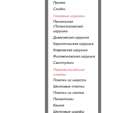
Прочее
Скидки
Глиняные игрушки
Пензенская
(Полеологовская)
игрушка
Дымковская игрушка
Каргопольская игрушка
Ковровская игрушка
Филимоновская игрушка
Свистульки
Павловопосадские
платки
Платки из шерсти
Шелковые платки
Платки из хлопка
Палантины
Кашне
Шелковые шарфы