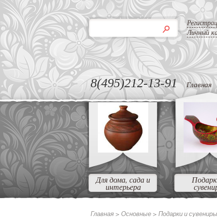
Регистра
Личный к
8(495)212-13-91
Главная
Для дома, сада и
Подарк
интерьера
сувени
Главная >
Основные >
Подарки и сувенир