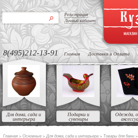
Регистрация
Личный кабинет
8(495)212-13-91
Главная
Доставка и Оплата
Для дома, сада и
Подарки и
Одежда, о
интерьера
сувениры
аксессу
Главная >
Основные >
Для дома, сада и интерьера >
Товары для бани 