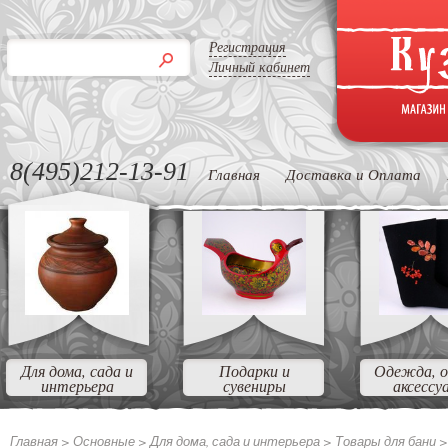
Регистрация
Личный кабинет
8(495)212-13-91
Главная
Доставка и Оплата
Для дома, сада и
Подарки и
Одежда, о
интерьера
сувениры
аксессу
Главная >
Основные
>
Для дома, сада и интерьера
>
Товары для бани