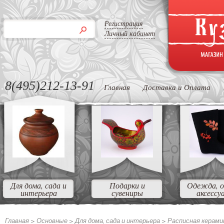
Регистрация
Личный кабинет
8(495)212-13-91
Главная
Доставка и Оплата
Для дома, сада и
Подарки и
Одежда, о
интерьера
сувениры
аксессу
Главная >
Основные
>
Для дома, сада и интерьера
>
Расписная керами