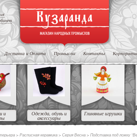
ция
абинет
Доставка и Оплата
Промыслы
Контакты
Корпорати
и и
Одежда, обувь и
Глиняные игрушки
ры
аксессуары
нтерьера
>
Расписная керамика
>
Серия Весна
>
Подставка под ложку "В