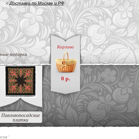
<
Доставка по Москве и РФ
Корзина
вные подарки
0 р.
Павловопосадские
платки
есна"