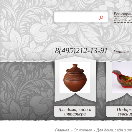
Регистра
Личный к
8(495)212-13-91
Главная
Для дома, сада и
Подарк
интерьера
сувени
Главная >
Основные
>
Для дома, сада и и