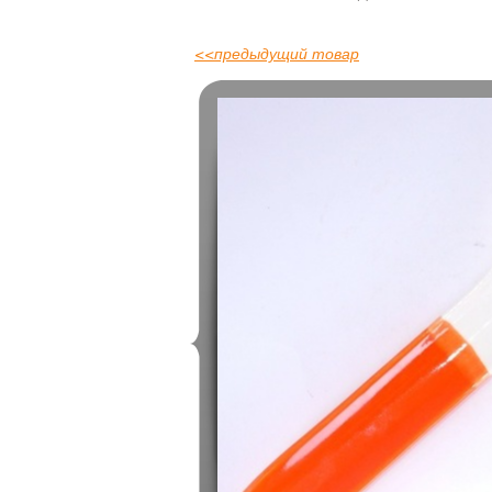
<<
предыдущий товар