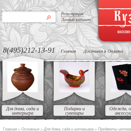
Регистрация
Личный кабинет
8(495)212-13-91
Главная
Доставка и Оплата
Для дома, сада и
Подарки и
Одежда, о
интерьера
сувениры
аксессу
Главная >
Основные
>
Для дома, сада и интерьера
>
Предметы интер