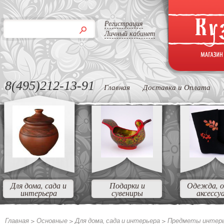
Регистрация
Личный кабинет
8(495)212-13-91
Главная
Доставка и Оплата
Для дома, сада и
Подарки и
Одежда, о
интерьера
сувениры
аксессу
Главная >
Основные
>
Для дома, сада и интерьера
>
Предметы интер