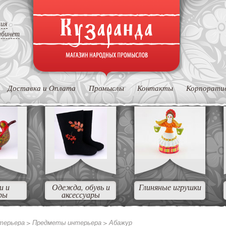
ция
абинет
Доставка и Оплата
Промыслы
Контакты
Корпорати
и и
Одежда, обувь и
Глиняные игрушки
ры
аксессуары
нтерьера
>
Предметы интерьера
>
Абажур