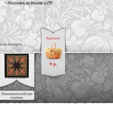
<
Доставка по Москве и РФ
Корзина
вные подарки
0 р.
Павловопосадские
платки