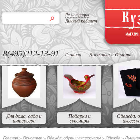
Регистрация
Личный кабинет
8(495)212-13-91
Главная
Доставка и Оплата
Для дома, сада и
Подарки и
Одежда, о
интерьера
сувениры
аксессу
Главная >
Основные
>
Одежда, обувь и аксессуары
>
Одежда
>
Льняна