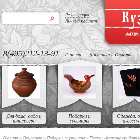
Регистрация
Личный кабинет
8(495)212-13-91
Главная
Доставка и Оплата
Для дома, сада и
Подарки и
Одежда, о
интерьера
сувениры
аксессу
Главная >
Основные
>
Подарки и сувениры
>
Пасха
>
Корзина грибная н