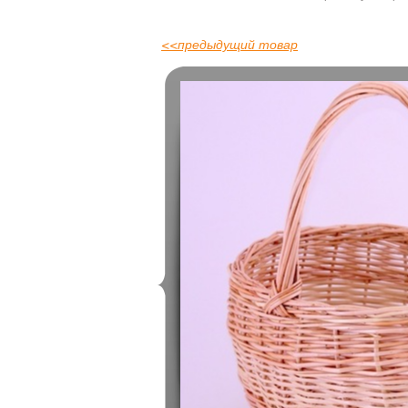
<<
предыдущий товар