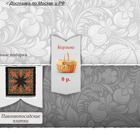
<
Доставка по Москве и РФ
Корзина
вные подарки
0 р.
Павловопосадские
платки