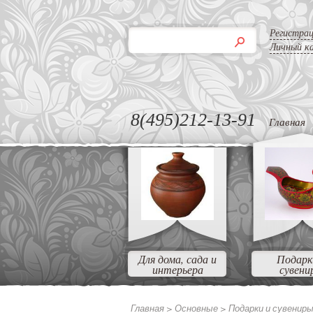
Регистра
Личный к
8(495)212-13-91
Главная
Для дома, сада и
Подарк
интерьера
сувени
Главная >
Основные
>
Подарки и сувенир