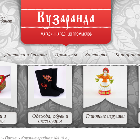
ция
абинет
Доставка и Оплата
Промыслы
Контакты
Корпорати
и и
Одежда, обувь и
Глиняные игрушки
ры
аксессуары
ы
>
Пасха
>
Корзина грибная №1 (8 л.)