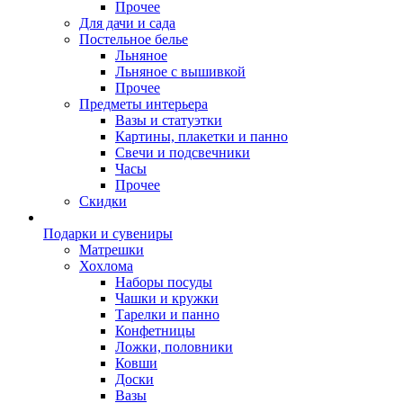
Прочее
Для дачи и сада
Постельное белье
Льняное
Льняное с вышивкой
Прочее
Предметы интерьера
Вазы и статуэтки
Картины, плакетки и панно
Свечи и подсвечники
Часы
Прочее
Скидки
Подарки и сувениры
Матрешки
Хохлома
Наборы посуды
Чашки и кружки
Тарелки и панно
Конфетницы
Ложки, половники
Ковши
Доски
Вазы