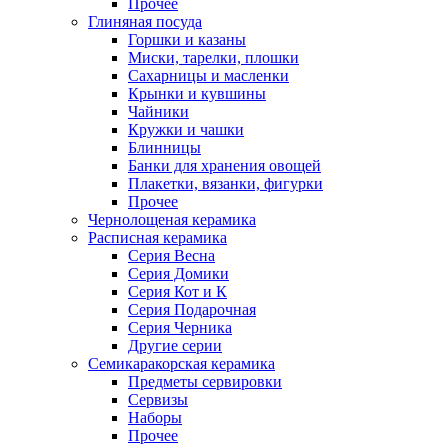
Прочее
Глиняная посуда
Горшки и казаны
Миски, тарелки, плошки
Сахарницы и масленки
Крынки и кувшины
Чайники
Кружки и чашки
Блинницы
Банки для хранения овощей
Плакетки, вязанки, фигурки
Прочее
Чернолощеная керамика
Расписная керамика
Серия Весна
Серия Домики
Серия Кот и К
Серия Подарочная
Серия Черника
Другие серии
Семикаракорская керамика
Предметы сервировки
Сервизы
Наборы
Прочее