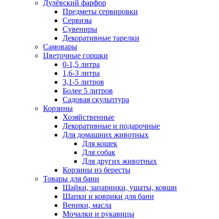
Дулёвский фарфор
Предметы сервировки
Сервизы
Сувениры
Декоративные тарелки
Самовары
Цветочные горшки
0-1,5 литра
1,6-3 литра
3,1-5 литров
Более 5 литров
Садовая скульптура
Корзины
Хозяйственные
Декоративные и подарочные
Для домашних животных
Для кошек
Для собак
Для других животных
Корзины из бересты
Товары для бани
Шайки, запарники, ушаты, ковши
Шапки и коврики для бани
Веники, масла
Мочалки и рукавицы