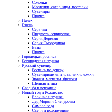
Солонки
Масленки, сахарницы, поставки
Сувениры
Прочее
Палех
Гжель
Сервизы
Предметы сервировки
Серия Деревня
Серия Смородинка
Вазы
Прочее
Городецкая роспись
Богородская игрушка
Русский сувенир
Роспись по дереву
Сувенирные лапти, валенки, ложки
Значки, магниты, брелоки
Щепная птица
Свадьба и венчание
Новый год и Рождество
Ёлочные игрушки
Дед Мороз и Снегурочка
Символ года
Свечи и подсвечники