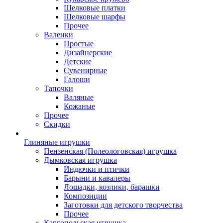
Шелковые платки
Шелковые шарфы
Прочее
Валенки
Простые
Дизайнерские
Детские
Сувенирные
Галоши
Тапочки
Валяные
Кожаные
Прочее
Скидки
Глиняные игрушки
Пензенская (Полеологовская) игрушка
Дымковская игрушка
Индючки и птички
Барыни и кавалеры
Лошадки, козлики, барашки
Композиции
Заготовки для детского творчества
Прочее
Каргопольская игрушка