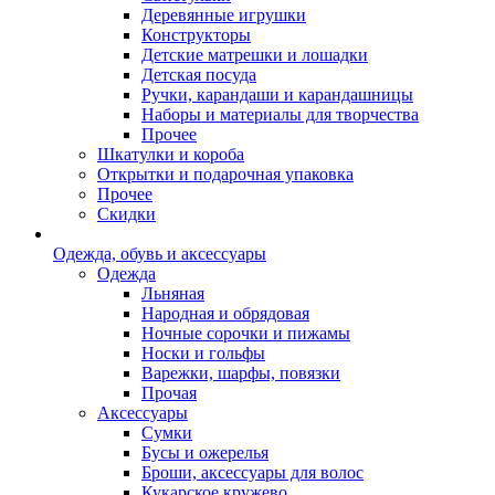
Деревянные игрушки
Конструкторы
Детские матрешки и лошадки
Детская посуда
Ручки, карандаши и карандашницы
Наборы и материалы для творчества
Прочее
Шкатулки и короба
Открытки и подарочная упаковка
Прочее
Скидки
Одежда, обувь и аксессуары
Одежда
Льняная
Народная и обрядовая
Ночные сорочки и пижамы
Носки и гольфы
Варежки, шарфы, повязки
Прочая
Аксессуары
Сумки
Бусы и ожерелья
Броши, аксессуары для волос
Кукарское кружево