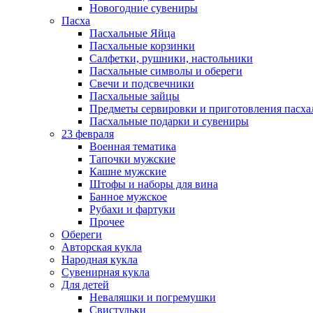
Новогодние сувениры
Пасха
Пасхальные Яйца
Пасхальные корзинки
Салфетки, рушники, настольники
Пасхальные символы и обереги
Свечи и подсвечники
Пасхальные зайцы
Предметы сервировки и приготовления пасх
Пасхальные подарки и сувениры
23 февраля
Военная тематика
Тапочки мужские
Кашне мужские
Штофы и наборы для вина
Банное мужское
Рубахи и фартуки
Прочее
Обереги
Авторская кукла
Народная кукла
Сувенирная кукла
Для детей
Неваляшки и погремушки
Свистульки