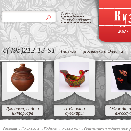
Регистрация
Личный кабинет
8(495)212-13-91
Главная
Доставка и Оплата
Для дома, сада и
Подарки и
Одежда, о
интерьера
сувениры
аксессу
Главная >
Основные
>
Подарки и сувениры
>
Открытки и подарочная у