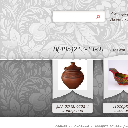
Регистра
Личный к
8(495)212-13-91
Главная
Для дома, сада и
Подарк
интерьера
сувени
Главная >
Основные
>
Подарки и сувенир