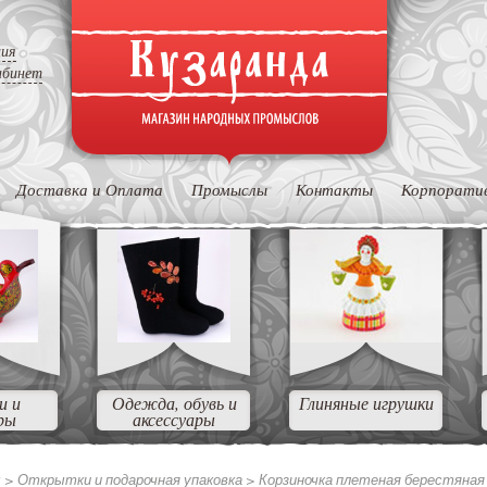
ция
абинет
Доставка и Оплата
Промыслы
Контакты
Корпорати
и и
Одежда, обувь и
Глиняные игрушки
ры
аксессуары
ы
>
Открытки и подарочная упаковка
>
Корзиночка плетеная берестяная