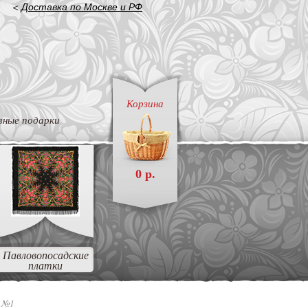
<
Доставка по Москве и РФ
Корзина
вные подарки
0 р.
Павловопосадские
платки
 №1