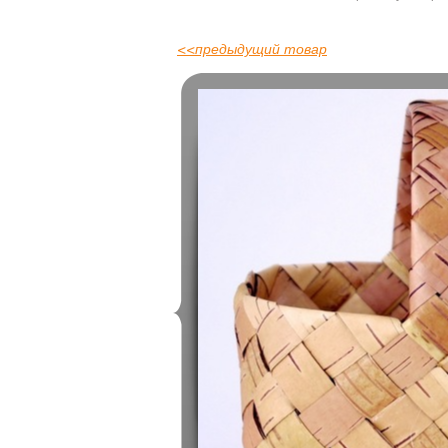
<<
предыдущий товар