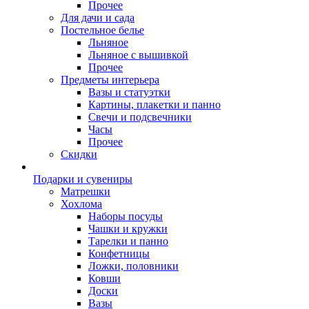
Прочее
Для дачи и сада
Постельное белье
Льняное
Льняное с вышивкой
Прочее
Предметы интерьера
Вазы и статуэтки
Картины, плакетки и панно
Свечи и подсвечники
Часы
Прочее
Скидки
Подарки и сувениры
Матрешки
Хохлома
Наборы посуды
Чашки и кружки
Тарелки и панно
Конфетницы
Ложки, половники
Ковши
Доски
Вазы