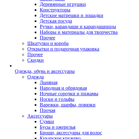
Деревянные игрушки
Конструкторы
Детские матрешки и лошадки
Детская посуда
Ручки, карандаши и карандашницы
Наборы и материалы для творчества
Прочее
Шкатулки и короба
Открытки и подарочная упаковка
Прочее
Скидки
Одежда, обувь и аксессуары
Одежда
Льняная
Народная и обрядовая
Ночные сорочки и пижамы
Носки и гольфы
Варежки, шарфы, повязки
Прочая
Аксессуары
Сумки
Бусы и ожерелья
Броши, аксессуары для волос
Кукарское кружево