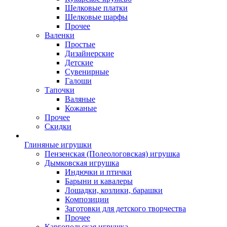
Шелковые платки
Шелковые шарфы
Прочее
Валенки
Простые
Дизайнерские
Детские
Сувенирные
Галоши
Тапочки
Валяные
Кожаные
Прочее
Скидки
Глиняные игрушки
Пензенская (Полеологовская) игрушка
Дымковская игрушка
Индючки и птички
Барыни и кавалеры
Лошадки, козлики, барашки
Композиции
Заготовки для детского творчества
Прочее
Каргопольская игрушка