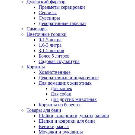
Дулёвский фарфор
Предметы сервировки
Сервизы
Сувениры
Декоративные тарелки
Самовары
Цветочные горшки
0-1,5 литра
1,6-3 литра
3,1-5 литров
Более 5 литров
Садовая скульптура
Корзины
Хозяйственные
Декоративные и подарочные
Для домашних животных
Для кошек
Для собак
Для других животных
Корзины из бересты
Товары для бани
Шайки, запарники, ушаты, ковши
Шапки и коврики для бани
Веники, масла
Мочалки и рукавицы