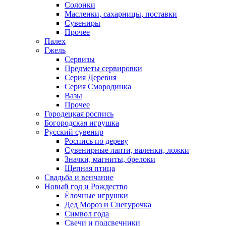
Солонки
Масленки, сахарницы, поставки
Сувениры
Прочее
Палех
Гжель
Сервизы
Предметы сервировки
Серия Деревня
Серия Смородинка
Вазы
Прочее
Городецкая роспись
Богородская игрушка
Русский сувенир
Роспись по дереву
Сувенирные лапти, валенки, ложки
Значки, магниты, брелоки
Щепная птица
Свадьба и венчание
Новый год и Рождество
Ёлочные игрушки
Дед Мороз и Снегурочка
Символ года
Свечи и подсвечники