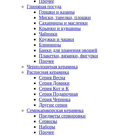
Прочее
Глиняная посуда
Горшки и казаны
Миски, тарелки, плошки
Сахарницы и масленки
Крынки и кувшины
Чайники
Кружки и чашки
Блинницы
Банки для хранения овощей
Плакетки, вязанки, фигурки
Прочее
Чернолощеная керамика
Расписная керамика
Серия Весна
Серия Домики
Серия Кот и К
Серия Подарочная
Серия Черника
Другие серии
Семикаракорская керамика
Предметы сервировки
Сервизы
Наборы
Прочее