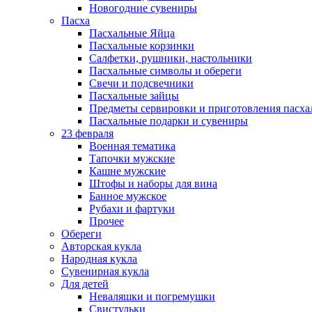
Новогодние сувениры
Пасха
Пасхальные Яйца
Пасхальные корзинки
Салфетки, рушники, настольники
Пасхальные символы и обереги
Свечи и подсвечники
Пасхальные зайцы
Предметы сервировки и приготовления пасх
Пасхальные подарки и сувениры
23 февраля
Военная тематика
Тапочки мужские
Кашне мужские
Штофы и наборы для вина
Банное мужское
Рубахи и фартуки
Прочее
Обереги
Авторская кукла
Народная кукла
Сувенирная кукла
Для детей
Неваляшки и погремушки
Свистульки