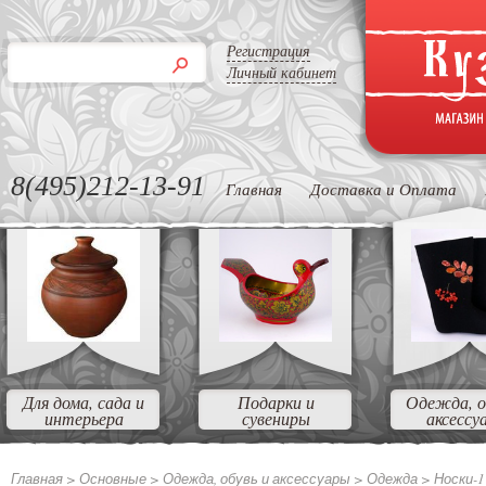
Регистрация
Личный кабинет
8(495)212-13-91
Главная
Доставка и Оплата
Для дома, сада и
Подарки и
Одежда, о
интерьера
сувениры
аксессу
Главная >
Основные
>
Одежда, обувь и аксессуары
>
Одежда
>
Носки-1 