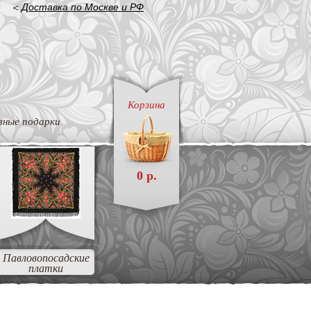
<
Доставка по Москве и РФ
Корзина
вные подарки
0 р.
Павловопосадские
платки