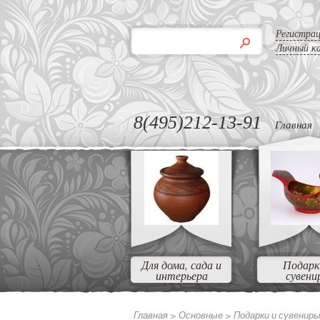
Регистра
Личный к
8(495)212-13-91
Главная
Для дома, сада и
Подарк
интерьера
сувени
Главная >
Основные >
Подарки и сувенир