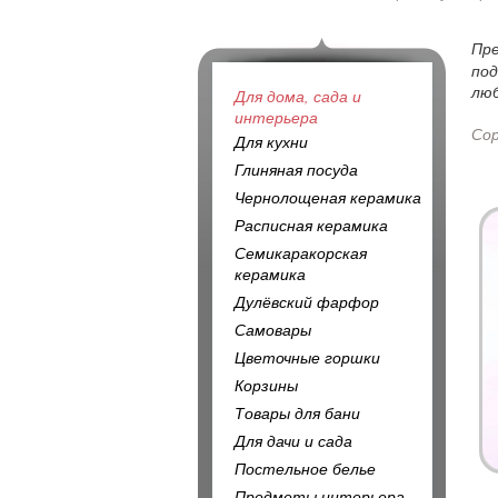
Пр
под
люб
Для дома, сада и
интерьера
Со
Для кухни
Глиняная посуда
Чернолощеная керамика
Расписная керамика
Семикаракорская
керамика
Дулёвский фарфор
Самовары
Цветочные горшки
Корзины
Товары для бани
Для дачи и сада
Постельное белье
Предметы интерьера