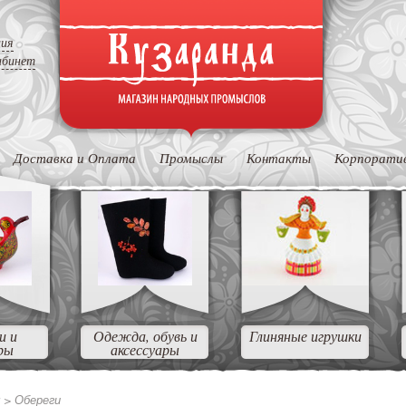
ция
абинет
Доставка и Оплата
Промыслы
Контакты
Корпорати
и и
Одежда, обувь и
Глиняные игрушки
ры
аксессуары
ы >
Обереги