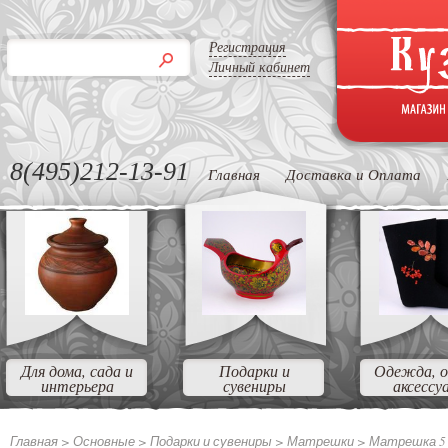
Регистрация
Личный кабинет
8(495)212-13-91
Главная
Доставка и Оплата
Для дома, сада и
Подарки и
Одежда, о
интерьера
сувениры
аксессу
Главная >
Основные
>
Подарки и сувениры
>
Матрешки
>
Матрешка 5 