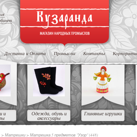
ция
абинет
Доставка и Оплата
Промыслы
Контакты
Корпорати
и и
Одежда, обувь и
Глиняные игрушки
ры
аксессуары
ы
>
Матрешки
>
Матрешка 5 предметов "Узор" (448)