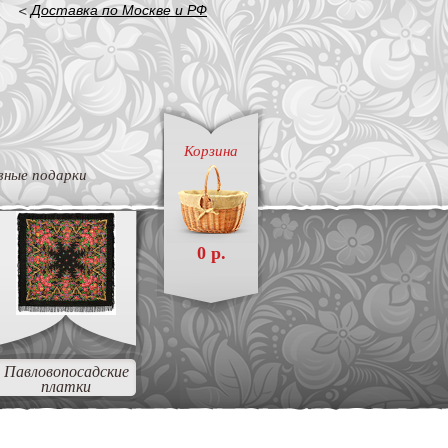
<
Доставка по Москве и РФ
Корзина
вные подарки
0 р.
Павловопосадские
платки