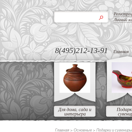
Регистра
Личный к
8(495)212-13-91
Главная
Для дома, сада и
Подарк
интерьера
сувени
Главная >
Основные
>
Подарки и сувенир