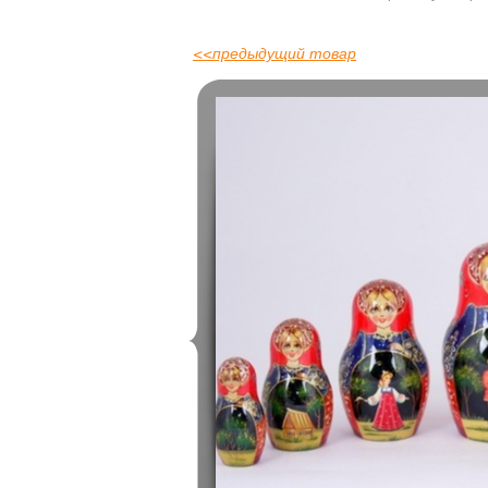
<<
предыдущий товар