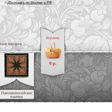
<
Доставка по Москве и РФ
Корзина
вные подарки
0 р.
Павловопосадские
платки