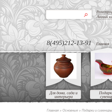
Регистра
Личный к
8(495)212-13-91
Главная
Для дома, сада и
Подарк
интерьера
сувени
Главная >
Основные
>
Подарки и сувенир