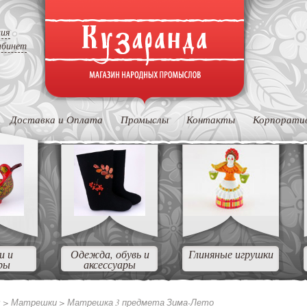
ция
абинет
Доставка и Оплата
Промыслы
Контакты
Корпорати
и и
Одежда, обувь и
Глиняные игрушки
ры
аксессуары
ы
>
Матрешки
>
Матрешка 3 предмета Зима-Лето