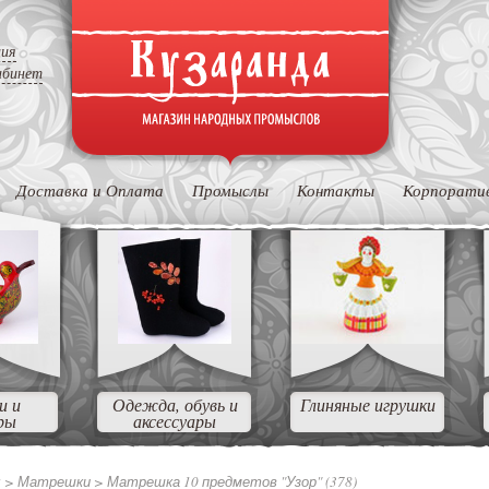
ция
абинет
Доставка и Оплата
Промыслы
Контакты
Корпорати
и и
Одежда, обувь и
Глиняные игрушки
ры
аксессуары
ы
>
Матрешки
>
Матрешка 10 предметов "Узор" (378)