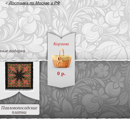
<
Доставка по Москве и РФ
Корзина
вные подарки
0 р.
Павловопосадские
платки