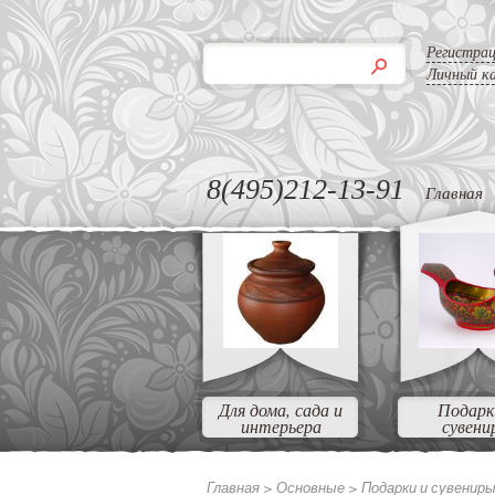
Регистра
Личный к
8(495)212-13-91
Главная
Для дома, сада и
Подарк
интерьера
сувени
Главная >
Основные
>
Подарки и сувенир