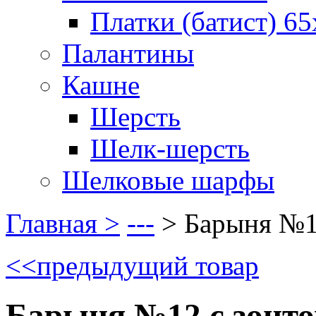
Платки (батист) 65
Палантины
Кашне
Шерсть
Шелк-шерсть
Шелковые шарфы
Главная >
---
>
Барыня №1
<<
предыдущий товар
Барыня №12 с зонт