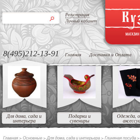
Регистрация
Личный кабинет
8(495)212-13-91
Главная
Доставка и Оплата
Для дома, сада и
Подарки и
Одежда, о
интерьера
сувениры
аксессу
Главная >
Основные
>
Для дома, сада и интерьера
>
Глиняная посуда