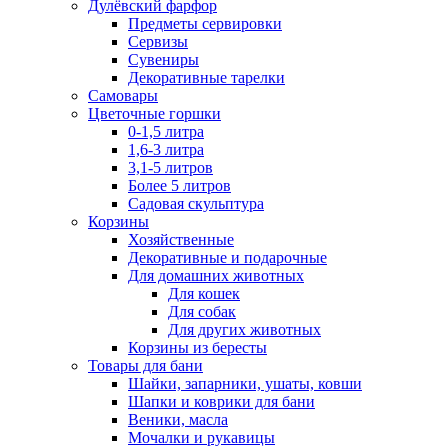
Дулёвский фарфор
Предметы сервировки
Сервизы
Сувениры
Декоративные тарелки
Самовары
Цветочные горшки
0-1,5 литра
1,6-3 литра
3,1-5 литров
Более 5 литров
Садовая скульптура
Корзины
Хозяйственные
Декоративные и подарочные
Для домашних животных
Для кошек
Для собак
Для других животных
Корзины из бересты
Товары для бани
Шайки, запарники, ушаты, ковши
Шапки и коврики для бани
Веники, масла
Мочалки и рукавицы