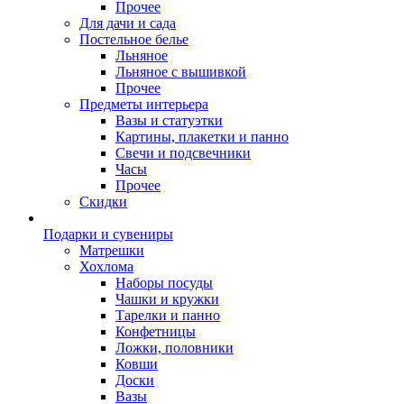
Прочее
Для дачи и сада
Постельное белье
Льняное
Льняное с вышивкой
Прочее
Предметы интерьера
Вазы и статуэтки
Картины, плакетки и панно
Свечи и подсвечники
Часы
Прочее
Скидки
Подарки и сувениры
Матрешки
Хохлома
Наборы посуды
Чашки и кружки
Тарелки и панно
Конфетницы
Ложки, половники
Ковши
Доски
Вазы