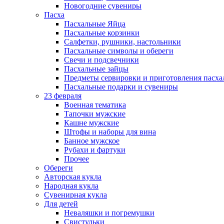
Новогодние сувениры
Пасха
Пасхальные Яйца
Пасхальные корзинки
Салфетки, рушники, настольники
Пасхальные символы и обереги
Свечи и подсвечники
Пасхальные зайцы
Предметы сервировки и приготовления пасх
Пасхальные подарки и сувениры
23 февраля
Военная тематика
Тапочки мужские
Кашне мужские
Штофы и наборы для вина
Банное мужское
Рубахи и фартуки
Прочее
Обереги
Авторская кукла
Народная кукла
Сувенирная кукла
Для детей
Неваляшки и погремушки
Свистульки