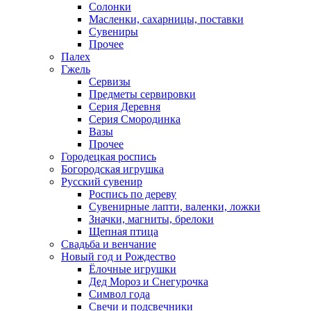
Солонки
Масленки, сахарницы, поставки
Сувениры
Прочее
Палех
Гжель
Сервизы
Предметы сервировки
Серия Деревня
Серия Смородинка
Вазы
Прочее
Городецкая роспись
Богородская игрушка
Русский сувенир
Роспись по дереву
Сувенирные лапти, валенки, ложки
Значки, магниты, брелоки
Щепная птица
Свадьба и венчание
Новый год и Рождество
Ёлочные игрушки
Дед Мороз и Снегурочка
Символ года
Свечи и подсвечники