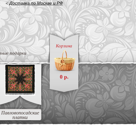
<
Доставка по Москве и РФ
Корзина
вные подарки
0 р.
Павловопосадские
платки