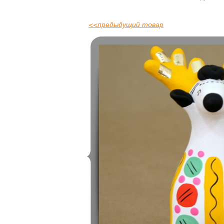
<<
предыдущий товар