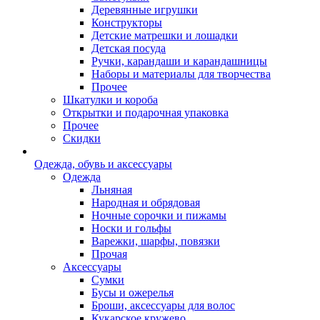
Деревянные игрушки
Конструкторы
Детские матрешки и лошадки
Детская посуда
Ручки, карандаши и карандашницы
Наборы и материалы для творчества
Прочее
Шкатулки и короба
Открытки и подарочная упаковка
Прочее
Скидки
Одежда, обувь и аксессуары
Одежда
Льняная
Народная и обрядовая
Ночные сорочки и пижамы
Носки и гольфы
Варежки, шарфы, повязки
Прочая
Аксессуары
Сумки
Бусы и ожерелья
Броши, аксессуары для волос
Кукарское кружево