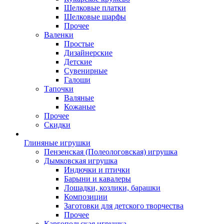
Шелковые платки
Шелковые шарфы
Прочее
Валенки
Простые
Дизайнерские
Детские
Сувенирные
Галоши
Тапочки
Валяные
Кожаные
Прочее
Скидки
Глиняные игрушки
Пензенская (Полеологовская) игрушка
Дымковская игрушка
Индючки и птички
Барыни и кавалеры
Лошадки, козлики, барашки
Композиции
Заготовки для детского творчества
Прочее
Каргопольская игрушка