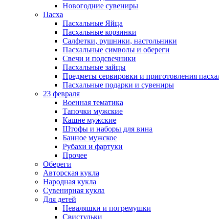
Новогодние сувениры
Пасха
Пасхальные Яйца
Пасхальные корзинки
Салфетки, рушники, настольники
Пасхальные символы и обереги
Свечи и подсвечники
Пасхальные зайцы
Предметы сервировки и приготовления пасх
Пасхальные подарки и сувениры
23 февраля
Военная тематика
Тапочки мужские
Кашне мужские
Штофы и наборы для вина
Банное мужское
Рубахи и фартуки
Прочее
Обереги
Авторская кукла
Народная кукла
Сувенирная кукла
Для детей
Неваляшки и погремушки
Свистульки