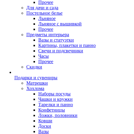
Прочее
Для дачи и сада
Постельное белье
Льняное
Льняное с вышивкой
Прочее
Предметы интерьера
Вазы и статуэтки
Картины, плакетки и панно
Свечи и подсвечники
Часы
Прочее
Скидки
Подарки и сувениры
Матрешки
Хохлома
Наборы посуды
Чашки и кружки
Тарелки и панно
Конфетницы
Ложки, половники
Ковши
Доски
Вазы