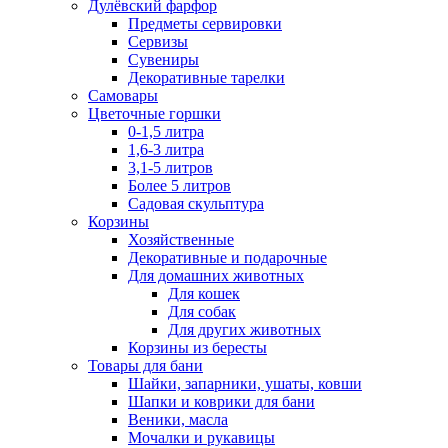
Дулёвский фарфор
Предметы сервировки
Сервизы
Сувениры
Декоративные тарелки
Самовары
Цветочные горшки
0-1,5 литра
1,6-3 литра
3,1-5 литров
Более 5 литров
Садовая скульптура
Корзины
Хозяйственные
Декоративные и подарочные
Для домашних животных
Для кошек
Для собак
Для других животных
Корзины из бересты
Товары для бани
Шайки, запарники, ушаты, ковши
Шапки и коврики для бани
Веники, масла
Мочалки и рукавицы