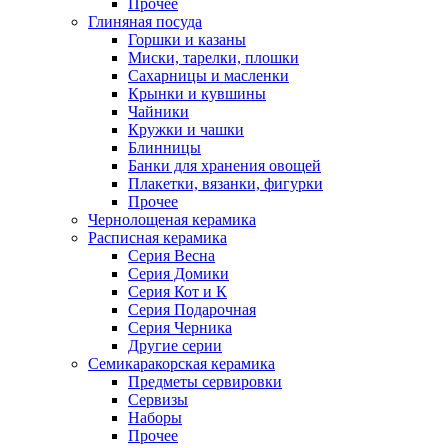
Прочее
Глиняная посуда
Горшки и казаны
Миски, тарелки, плошки
Сахарницы и масленки
Крынки и кувшины
Чайники
Кружки и чашки
Блинницы
Банки для хранения овощей
Плакетки, вязанки, фигурки
Прочее
Чернолощеная керамика
Расписная керамика
Серия Весна
Серия Домики
Серия Кот и К
Серия Подарочная
Серия Черника
Другие серии
Семикаракорская керамика
Предметы сервировки
Сервизы
Наборы
Прочее