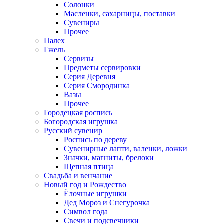
Солонки
Масленки, сахарницы, поставки
Сувениры
Прочее
Палех
Гжель
Сервизы
Предметы сервировки
Серия Деревня
Серия Смородинка
Вазы
Прочее
Городецкая роспись
Богородская игрушка
Русский сувенир
Роспись по дереву
Сувенирные лапти, валенки, ложки
Значки, магниты, брелоки
Щепная птица
Свадьба и венчание
Новый год и Рождество
Ёлочные игрушки
Дед Мороз и Снегурочка
Символ года
Свечи и подсвечники