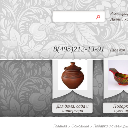
Регистра
Личный к
8(495)212-13-91
Главная
Для дома, сада и
Подарк
интерьера
сувени
Главная >
Основные
>
Подарки и сувенир