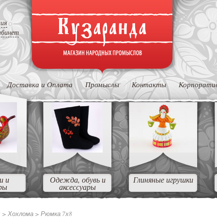
ция
абинет
Доставка и Оплата
Промыслы
Контакты
Корпорати
и и
Одежда, обувь и
Глиняные игрушки
ры
аксессуары
ы
>
Хохлома
>
Рюмка 7х8