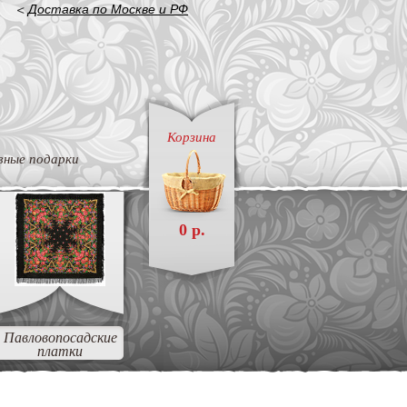
<
Доставка по Москве и РФ
Корзина
вные подарки
0 р.
Павловопосадские
платки