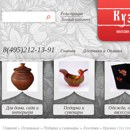
Регистрация
Личный кабинет
8(495)212-13-91
Главная
Доставка и Оплата
Для дома, сада и
Подарки и
Одежда, о
интерьера
сувениры
аксессу
Главная >
Основные
>
Подарки и сувениры
>
Хохлома
>
Кружка 12х11см