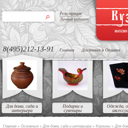
Регистрация
Личный кабинет
8(495)212-13-91
Главная
Доставка и Оплата
Для дома, сада и
Подарки и
Одежда, о
интерьера
сувениры
аксессу
Главная >
Основные
>
Для дома, сада и интерьера
>
Корзины
>
Для до