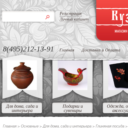
Регистрация
Личный кабинет
8(495)212-13-91
Главная
Доставка и Оплата
Для дома, сада и
Подарки и
Одежда, о
интерьера
сувениры
аксессу
Главная >
Основные
>
Для дома, сада и интерьера
>
Глиняная посуда