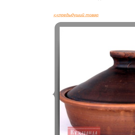
<<
предыдущий товар