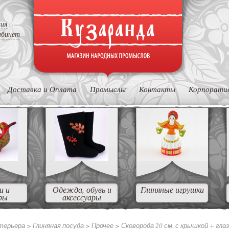
ция
абинет
Доставка и Оплата
Промыслы
Контакты
Корпорати
и и
Одежда, обувь и
Глиняные игрушки
ры
аксессуары
нтерьера
>
Глиняная посуда
>
Прочее
>
Сковорода 20 см. с крышкой + гла