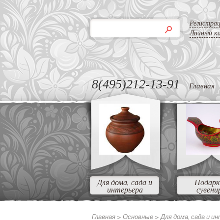
Регистра
Личный к
8(495)212-13-91
Главная
Для дома, сада и
Подарк
интерьера
сувени
Главная >
Основные
>
Для дома, сада и и