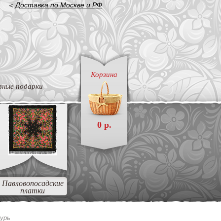
<
Доставка по Москве и РФ
Корзина
вные подарки
0 р.
Павловопосадские
платки
зурь