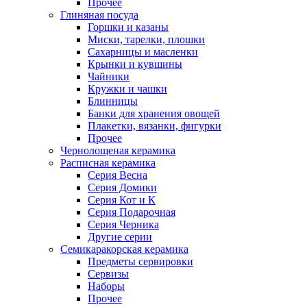
Прочее
Глиняная посуда
Горшки и казаны
Миски, тарелки, плошки
Сахарницы и масленки
Крынки и кувшины
Чайники
Кружки и чашки
Блинницы
Банки для хранения овощей
Плакетки, вязанки, фигурки
Прочее
Чернолощеная керамика
Расписная керамика
Серия Весна
Серия Домики
Серия Кот и К
Серия Подарочная
Серия Черника
Другие серии
Семикаракорская керамика
Предметы сервировки
Сервизы
Наборы
Прочее