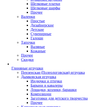
Шелковые платки
Шелковые шарфы
Прочее
Валенки
Простые
Дизайнерские
Детские
Сувенирные
Галоши
Тапочки
Валяные
Кожаные
Прочее
Скидки
Глиняные игрушки
Пензенская (Полеологовская) игрушка
Дымковская игрушка
Индючки и птички
Барыни и кавалеры
Лошадки, козлики, барашки
Композиции
Заготовки для детского творчества
Прочее
Каргопольская игрушка