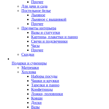
Прочее
Для дачи и сада
Постельное белье
Льняное
Льняное с вышивкой
Прочее
Предметы интерьера
Вазы и статуэтки
Картины, плакетки и панно
Свечи и подсвечники
Часы
Прочее
Скидки
Подарки и сувениры
Матрешки
Хохлома
Наборы посуды
Чашки и кружки
Тарелки и панно
Конфетницы
Ложки, половники
Ковши
Доски
Вазы