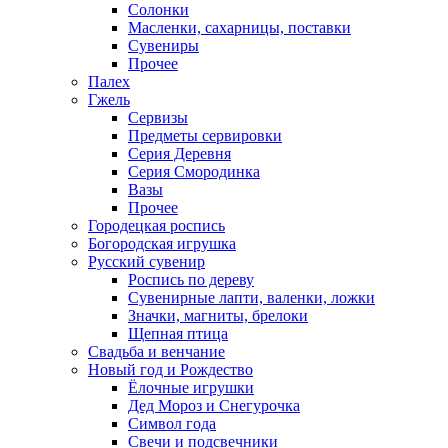
Солонки
Масленки, сахарницы, поставки
Сувениры
Прочее
Палех
Гжель
Сервизы
Предметы сервировки
Серия Деревня
Серия Смородинка
Вазы
Прочее
Городецкая роспись
Богородская игрушка
Русский сувенир
Роспись по дереву
Сувенирные лапти, валенки, ложки
Значки, магниты, брелоки
Щепная птица
Свадьба и венчание
Новый год и Рождество
Ёлочные игрушки
Дед Мороз и Снегурочка
Символ года
Свечи и подсвечники