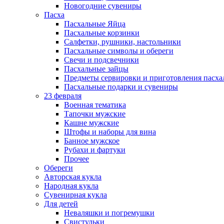
Новогодние сувениры
Пасха
Пасхальные Яйца
Пасхальные корзинки
Салфетки, рушники, настольники
Пасхальные символы и обереги
Свечи и подсвечники
Пасхальные зайцы
Предметы сервировки и приготовления пасх
Пасхальные подарки и сувениры
23 февраля
Военная тематика
Тапочки мужские
Кашне мужские
Штофы и наборы для вина
Банное мужское
Рубахи и фартуки
Прочее
Обереги
Авторская кукла
Народная кукла
Сувенирная кукла
Для детей
Неваляшки и погремушки
Свистульки