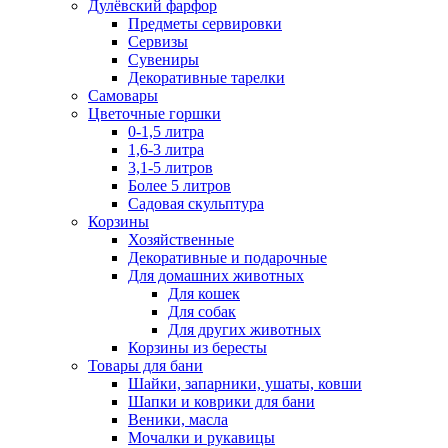
Дулёвский фарфор
Предметы сервировки
Сервизы
Сувениры
Декоративные тарелки
Самовары
Цветочные горшки
0-1,5 литра
1,6-3 литра
3,1-5 литров
Более 5 литров
Садовая скульптура
Корзины
Хозяйственные
Декоративные и подарочные
Для домашних животных
Для кошек
Для собак
Для других животных
Корзины из бересты
Товары для бани
Шайки, запарники, ушаты, ковши
Шапки и коврики для бани
Веники, масла
Мочалки и рукавицы