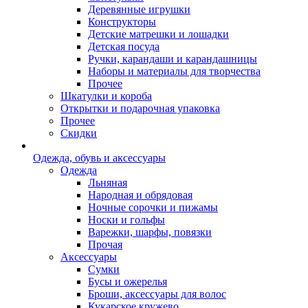
Деревянные игрушки
Конструкторы
Детские матрешки и лошадки
Детская посуда
Ручки, карандаши и карандашницы
Наборы и материалы для творчества
Прочее
Шкатулки и короба
Открытки и подарочная упаковка
Прочее
Скидки
Одежда, обувь и аксессуары
Одежда
Льняная
Народная и обрядовая
Ночные сорочки и пижамы
Носки и гольфы
Варежки, шарфы, повязки
Прочая
Аксессуары
Сумки
Бусы и ожерелья
Броши, аксессуары для волос
Кукарское кружево