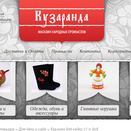
ция
абинет
Доставка и Оплата
Промыслы
Контакты
Корпорати
и и
Одежда, обувь и
Глиняные игрушки
ры
аксессуары
нтерьера
>
Для дачи и сада
>
Крышка для кадки 25 л. дуб