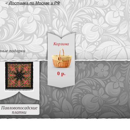
<
Доставка по Москве и РФ
Корзина
вные подарки
0 р.
Павловопосадские
платки