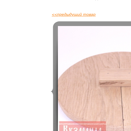
<<
предыдущий товар