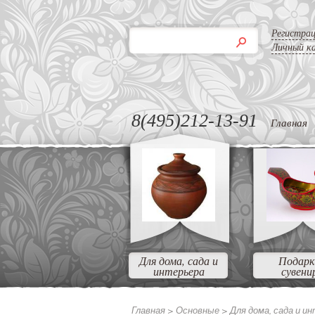
Регистра
Личный к
8(495)212-13-91
Главная
Для дома, сада и
Подарк
интерьера
сувени
Главная >
Основные
>
Для дома, сада и и