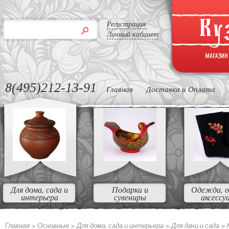
Регистрация
Личный кабинет
8(495)212-13-91
Главная
Доставка и Оплата
Для дома, сада и
Подарки и
Одежда, о
интерьера
сувениры
аксессу
Главная >
Основные
>
Для дома, сада и интерьера
>
Для дачи и сада
>