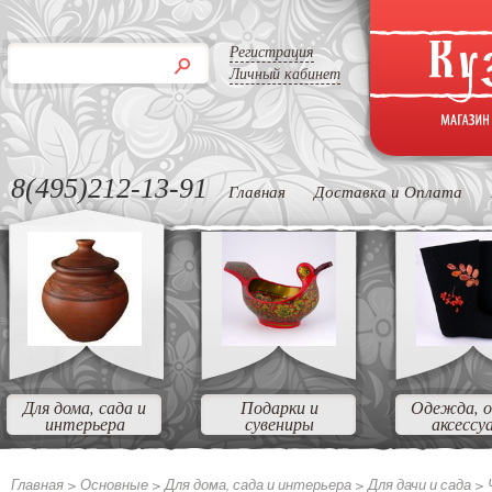
Регистрация
Личный кабинет
8(495)212-13-91
Главная
Доставка и Оплата
Для дома, сада и
Подарки и
Одежда, о
интерьера
сувениры
аксессу
Главная >
Основные
>
Для дома, сада и интерьера
>
Для дачи и сада
>