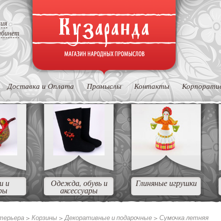
ция
абинет
Доставка и Оплата
Промыслы
Контакты
Корпорати
и и
Одежда, обувь и
Глиняные игрушки
ры
аксессуары
нтерьера
>
Корзины
>
Декоративные и подарочные
>
Сумочка летняя