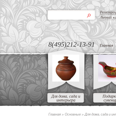
Регистра
Личный к
8(495)212-13-91
Главная
Для дома, сада и
Подарк
интерьера
сувени
Главная >
Основные
>
Для дома, сада и и