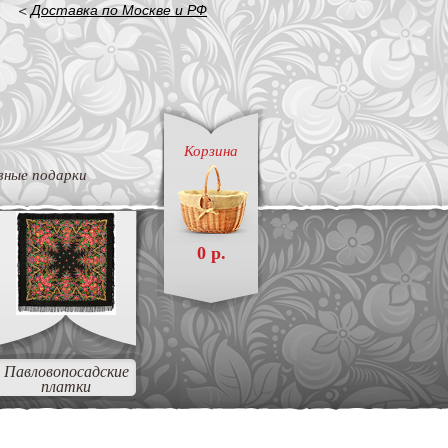
<
Доставка по Москве и РФ
Корзина
вные подарки
0 р.
Павловопосадские
платки