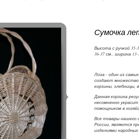
Сумочка ле
Высота с ручкой 35-3
36-37 см., ширина 13-
Лоза - один из самы
создают множество
корзины, хлебницы, в
Данная корзина рез
несомненно украсит
помощником в хозяй
Все товары нашего 
России, являются п
изделиями народных