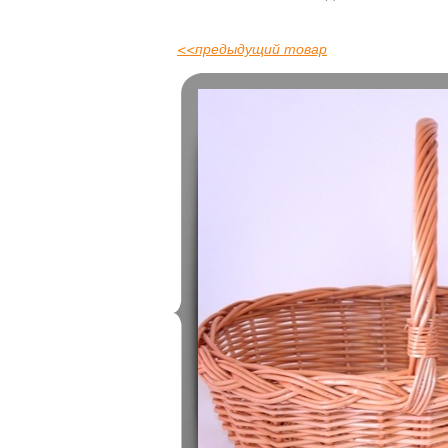
<<
предыдущий товар