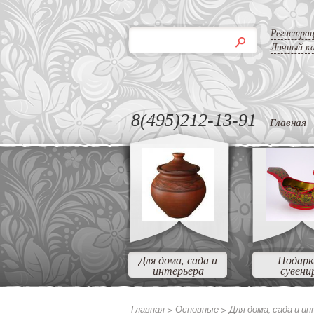
Регистра
Личный к
8(495)212-13-91
Главная
Для дома, сада и
Подарк
интерьера
сувени
Главная >
Основные
>
Для дома, сада и и