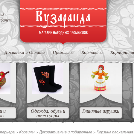
ция
абинет
Доставка и Оплата
Промыслы
Контакты
Корпорати
и и
Одежда, обувь и
Глиняные игрушки
ры
аксессуары
нтерьера
>
Корзины
>
Декоративные и подарочные
>
Корзина пасхальная 