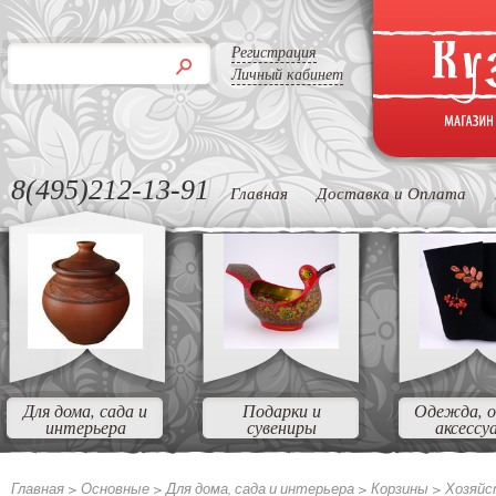
Регистрация
Личный кабинет
8(495)212-13-91
Главная
Доставка и Оплата
Для дома, сада и
Подарки и
Одежда, о
интерьера
сувениры
аксессу
Главная >
Основные
>
Для дома, сада и интерьера
>
Корзины
>
Хозяйс