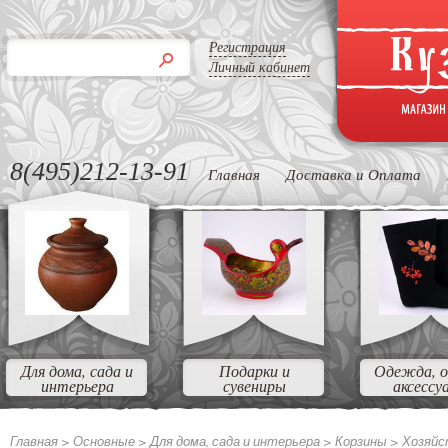
Регистрация
Личный кабинет
8(495)212-13-91
Главная
Доставка и Оплата
Для дома, сада и
Подарки и
Одежда, о
интерьера
сувениры
аксессу
Главная >
Основные
>
Для дома, сада и интерьера
>
Корзины
>
Хозяйс