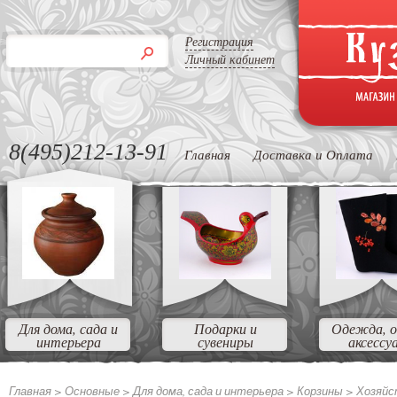
Регистрация
Личный кабинет
8(495)212-13-91
Главная
Доставка и Оплата
Для дома, сада и
Подарки и
Одежда, о
интерьера
сувениры
аксессу
Главная >
Основные
>
Для дома, сада и интерьера
>
Корзины
>
Хозяйс