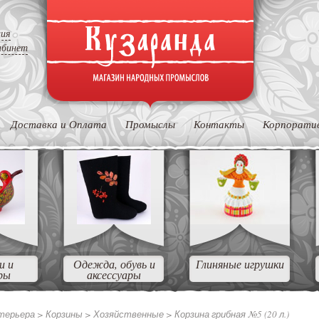
ция
абинет
Доставка и Оплата
Промыслы
Контакты
Корпорати
и и
Одежда, обувь и
Глиняные игрушки
ры
аксессуары
нтерьера
>
Корзины
>
Хозяйственные
>
Корзина грибная №5 (20 л.)