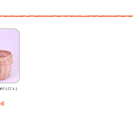
3 (12 л.)
уб