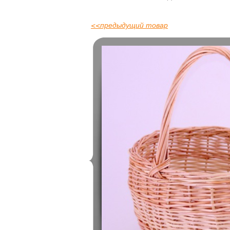
<<
предыдущий товар