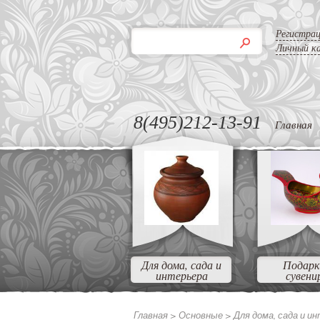
Регистра
Личный к
8(495)212-13-91
Главная
Для дома, сада и
Подарк
интерьера
сувени
Главная >
Основные
>
Для дома, сада и и