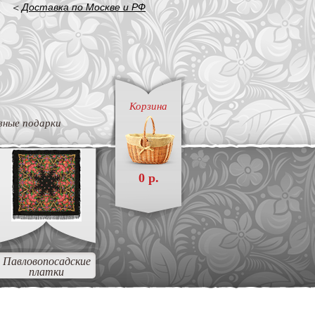
<
Доставка по Москве и РФ
Корзина
вные подарки
0 р.
Павловопосадские
платки