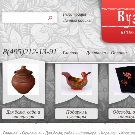
Регистрация
Личный кабинет
8(495)212-13-91
Главная
Доставка и Оплата
Для дома, сада и
Подарки и
Одежда, о
интерьера
сувениры
аксессу
Главная >
Основные
>
Для дома, сада и интерьера
>
Корзины
>
Корзина