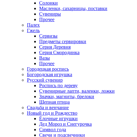
Солонки
Масленки, сахарницы, поставки
Сувениры
Прочее
Палех
Гжель
Сервизы
Предметы сервировки
Серия Деревня
Серия Смородинка
Вазы
Прочее
Городецкая роспись
Богородская игрушка
Русский сувенир
Роспись по дереву
Сувенирные лапти, валенки, ложки
Значки, магниты, брелоки
Щепная птица
Свадьба и венчание
Новый год и Рождество
Ёлочные игрушки
Дед Мороз и Снегурочка
Символ года
Свечи и подсвечники