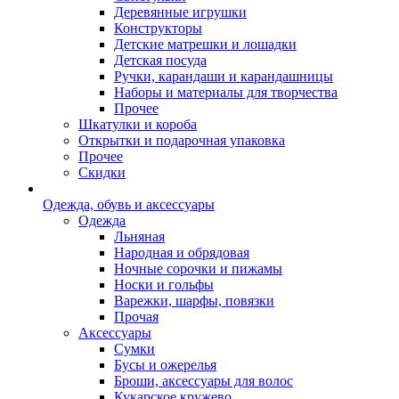
Деревянные игрушки
Конструкторы
Детские матрешки и лошадки
Детская посуда
Ручки, карандаши и карандашницы
Наборы и материалы для творчества
Прочее
Шкатулки и короба
Открытки и подарочная упаковка
Прочее
Скидки
Одежда, обувь и аксессуары
Одежда
Льняная
Народная и обрядовая
Ночные сорочки и пижамы
Носки и гольфы
Варежки, шарфы, повязки
Прочая
Аксессуары
Сумки
Бусы и ожерелья
Броши, аксессуары для волос
Кукарское кружево