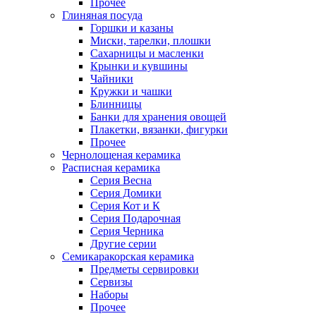
Прочее
Глиняная посуда
Горшки и казаны
Миски, тарелки, плошки
Сахарницы и масленки
Крынки и кувшины
Чайники
Кружки и чашки
Блинницы
Банки для хранения овощей
Плакетки, вязанки, фигурки
Прочее
Чернолощеная керамика
Расписная керамика
Серия Весна
Серия Домики
Серия Кот и К
Серия Подарочная
Серия Черника
Другие серии
Семикаракорская керамика
Предметы сервировки
Сервизы
Наборы
Прочее