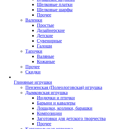
Шелковые платки
Шелковые шарфы
Прочее
Валенки
Простые
Дизайнерские
Детские
Сувенирные
Галоши
Тапочки
Валяные
Кожаные
Прочее
Скидки
Глиняные игрушки
Пензенская (Полеологовская) игрушка
Дымковская игрушка
Индючки и птички
Барыни и кавалеры
Лошадки, козлики, барашки
Композиции
Заготовки для детского творчества
Прочее
Каргопольская игрушка