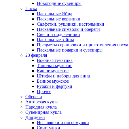
Новогодние сувениры
Пасха
Пасхальные Яйца
Пасхальные корзинки
Салфетки, рушники, настольники
Пасхальные символы и обереги
Свечи и подсвечники
Пасхальные зайцы
Предметы сервировки и приготовления пасх
Пасхальные подарки и сувениры
23 февраля
Военная тематика
Тапочки мужские
Кашне мужские
Штофы и наборы для вина
Банное мужское
Рубахи и фартуки
Прочее
Обереги
Авторская кукла
Народная кукла
Сувенирная кукла
Для детей
Неваляшки и погремушки
Свистульки