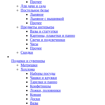
Прочее
Для дачи и сада
Постельное белье
Льняное
Льняное с вышивкой
Прочее
Предметы интерьера
Вазы и статуэтки
Картины, плакетки и панно
Свечи и подсвечники
Часы
Прочее
Скидки
Подарки и сувениры
Матрешки
Хохлома
Наборы посуды
Чашки и кружки
Тарелки и панно
Конфетницы
Ложки, половники
Ковши
Доски
Вазы