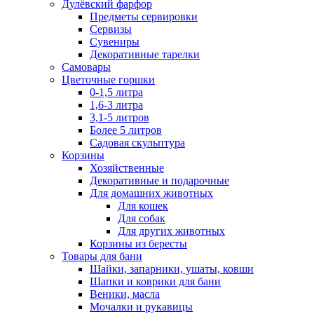
Дулёвский фарфор
Предметы сервировки
Сервизы
Сувениры
Декоративные тарелки
Самовары
Цветочные горшки
0-1,5 литра
1,6-3 литра
3,1-5 литров
Более 5 литров
Садовая скульптура
Корзины
Хозяйственные
Декоративные и подарочные
Для домашних животных
Для кошек
Для собак
Для других животных
Корзины из бересты
Товары для бани
Шайки, запарники, ушаты, ковши
Шапки и коврики для бани
Веники, масла
Мочалки и рукавицы